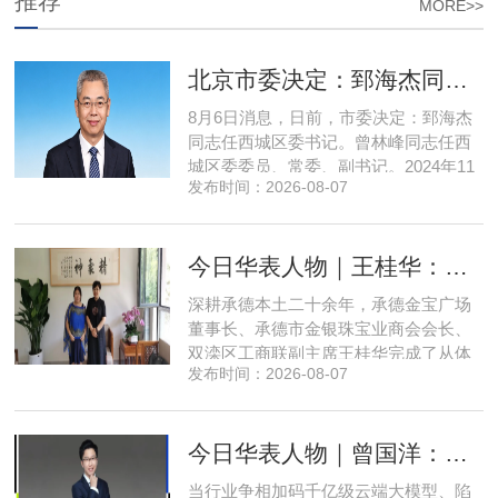
推荐
MORE>>
北京市委决定：郅海杰同志任西城区委书记
8月6日消息，日前，市委决定：郅海杰
同志任西城区委书记。曾林峰同志任西
城区委委员、常委、副书记。2024年11
发布时间：2026-08-07
月，郅海杰任北京市西城区委副书记，
区政府党组书记、副区长、代理区长；
而后任西城区委副书记，区政府党组书
今日华表人物｜王桂华：扎根承德守本心，三度跨界深耕本土实业新征程
记、区长。至此番履新。郅海杰，男，
汉族，1972年11月生，河南许昌人，在
深耕承德本土二十余年，承德金宝广场
职研究生，中共党员。曾任北京
董事长、承德市金银珠宝业商会会长、
双滦区工商联副主席王桂华完成了从体
发布时间：2026-08-07
制内从业者、玉石珠宝创业者，到地产
开发操盘者，再布局高端酒店、社区底
商数字化运营的三次关键跨界。在她看
今日华表人物｜曾国洋：弃参数内卷，以知识密度铸就端侧 AI 新未来
来，三四线城市创业最忌讳浮躁跟风、
急于求成，唯有守住踏实稳健的初心，
当行业争相加码千亿级云端大模型、陷