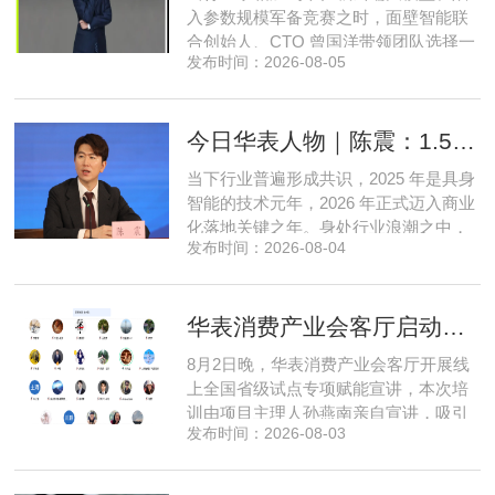
立足本地需求顺势迭代，方能穿
入参数规模军备竞赛之时，面壁智能联
合创始人、CTO 曾国洋带领团队选择一
发布时间：2026-08-05
条小众赛道：深耕端侧轻量化大模型，
把先进 AI 能力压缩装进手机、智能汽车
乃至各类小型智能硬件之中，凭借扎实
今日华表人物｜陈震：1.5 亿资金赋能，享刻解锁餐饮机器人规模化
的技术深耕与严谨的工程思维，走出国
产 AI 差异化落地之路。在曾国洋的技术
当下行业普遍形成共识，2025 年是具身
布局中，自然流畅的全模态
智能的技术元年，2026 年正式迈入商业
化落地关键之年。身处行业浪潮之中，
发布时间：2026-08-04
享刻智能创始人、CEO 陈震表示，当前
全行业都在艰难寻找适配的落地场景，
脱离真实商业需求的技术研发终究难以
华表消费产业会客厅启动全国省级试点招募，首次线上宣讲会圆满举办
长久，这也是享刻智能自创立之初便坚
守场景驱动路线的核心缘由。享刻智能
8月2日晚，华表消费产业会客厅开展线
创始人、CEO 陈震纵观当前具
上全国省级试点专项赋能宣讲，本次培
训由项目主理人孙燕南亲自宣讲，吸引
发布时间：2026-08-03
了来自贵州、河北、北京、天津、常
州、四川、广东、无锡等多地物业方、
产业园区运营负责人参与，聚焦存量空