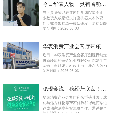
今日华表人物｜灵初智能CEO王启斌：押注千万级数据解锁具身智能质变
间盘活、私域变现、稳现金流搭建、试
点落地等核心内容。宣讲立足当下市场
当下具身智能赛道硬件竞速喧嚣不止，
现状，深度剖析行业双重发展困境
多数玩家或是埋头打磨机器人本体硬
件，或是聚焦单一模型研发，灵初智能
发布时间：2026-08-03
自创立之初便守住初心，以自研操作大
脑为核心，软硬一体布局多模态数据基
建，跳出同质化内卷。本期对话灵初智
华表消费产业会客厅带领私域直播团队走进新疆原始黄金乳业，溯源新疆好驼奶
能创始人王启斌，拆解其从创立第一天
便锁定灵巧操作赛道的底层逻辑，点明
近日，华表消费产业会客厅溯源行动走
数据规模才是决定行业拐点的核心
进新疆原始黄金乳业有限公司驼奶生产
基地，集结远方好物主力主播在内的 50
发布时间：2026-08-03
位头部私域主播组团深入工厂一线实地
探访溯源。本次实地溯源依托华表已达
成战略合作的 75 家优质私域电商渠道资
稳现金流、稳经营底盘！华表消费产业会客厅携手75家头部私域电商渠道赋能地产存量空间，打造消费产业新基建
源同步联动，以沉浸式实景打卡、全流
程实地核验、社群实时直播种草的形
华表消费产业会客厅迎来重磅升级，成
式，全方位拆解新疆优质驼奶
功与远方好物等75家优质私域电商渠道
达成独家深度带货战略合作。通过整合
发布时间：2026-07-30