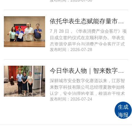
全网顶尖私域资源，项目搭建起全国性
私域流通渠道网络，构筑起覆盖全域、
精准触达3000万家庭的千万级私域流量
依托华表生态赋能存量市场《华表消费产业会客厅》项目签约落地
矩阵，核心竞争力与行业影响力实现跨
越式跃升，为国内消费产业破局升级、
7 月 28 日，《华表消费产业会客厅》项
实体经济长效发展注入全新动能
目成立签约仪式在京顺利举办。华表生
态资源交易平台与消费产业会客厅正式
发布时间：2026-07-28
签署合作协议，标志着立足华表生态资
源交易平台存量生态体系的消费产业综
合服务平台全面启动建设。华表生态资
今日华表人物｜智来数字总经理夏敦申：探寻城市风险 AI 防控创新之路
源交易平台董事长吴海花，消费产业会
客厅项目核心发起人、北京文兴盛世投
深耕城市安全数字化赛道以来，江苏智
资管理有限公司总经理孙燕南
来数字科技有限公司总经理夏敦申始终
认定，安全治理的变革，根源在于技术
发布时间：2026-07-24
模式的革新。在他看来，智慧消防不只
是简单的设备智能化，而是打通感知、
生成
研判、预警、处置全链条，推动城市安
海报
全从 “事后救火” 转向 “事前防患”。依靠
清晰的发展方向与持续不断的研发投