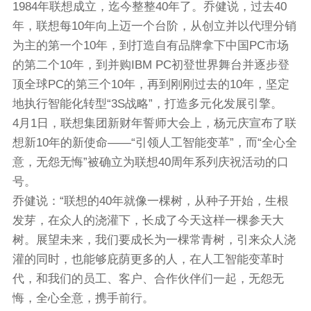
1984年联想成立，迄今整整40年了。乔健说，过去40
年，联想每10年向上迈一个台阶，从创立并以代理分销
为主的第一个10年，到打造自有品牌拿下中国PC市场
的第二个10年，到并购IBM PC初登世界舞台并逐步登
顶全球PC的第三个10年，再到刚刚过去的10年，坚定
地执行智能化转型“3S战略”，打造多元化发展引擎。
4月1日，联想集团新财年誓师大会上，杨元庆宣布了联
想新10年的新使命——“引领人工智能变革”，而“全心全
意，无怨无悔”被确立为联想40周年系列庆祝活动的口
号。
乔健说：“联想的40年就像一棵树，从种子开始，生根
发芽，在众人的浇灌下，长成了今天这样一棵参天大
树。展望未来，我们要成长为一棵常青树，引来众人浇
灌的同时，也能够庇荫更多的人，在人工智能变革时
代，和我们的员工、客户、合作伙伴们一起，无怨无
悔，全心全意，携手前行。