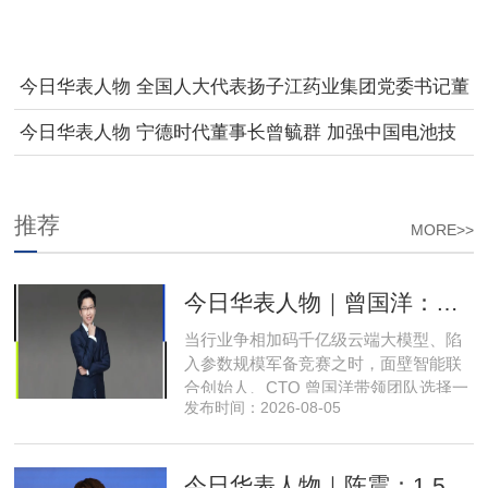
今日华表人物 全国人大代表扬子江药业集团党委书记董
事长总裁徐浩宇：建议规划建设国家级区域性智慧生态
今日华表人物 宁德时代董事长曾毓群 加强中国电池技
种植综合示范区
术标准国际化推广
推荐
MORE>>
今日华表人物｜曾国洋：弃参数内卷，以知识密度铸就端侧 AI 新未来
当行业争相加码千亿级云端大模型、陷
入参数规模军备竞赛之时，面壁智能联
合创始人、CTO 曾国洋带领团队选择一
发布时间：2026-08-05
条小众赛道：深耕端侧轻量化大模型，
把先进 AI 能力压缩装进手机、智能汽车
乃至各类小型智能硬件之中，凭借扎实
今日华表人物｜陈震：1.5 亿资金赋能，享刻解锁餐饮机器人规模化
的技术深耕与严谨的工程思维，走出国