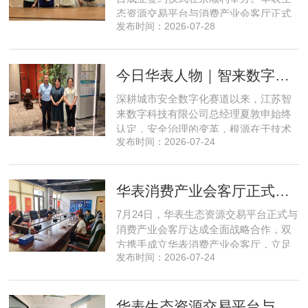
态资源交易平台与消费产业会客厅正式
发布时间：2026-07-28
签署合作协议，标志着立足华表生态资
源交易平台存量生态体系的消费产业综
合服务平台全面启动建设。华表生态资
今日华表人物｜智来数字总经理夏敦申：探寻城市风险 AI 防控创新之路
源交易平台董事长吴海花，消费产业会
客厅项目核心发起人、北京文兴盛世投
深耕城市安全数字化赛道以来，江苏智
资管理有限公司总经理孙燕南
来数字科技有限公司总经理夏敦申始终
认定，安全治理的变革，根源在于技术
发布时间：2026-07-24
模式的革新。在他看来，智慧消防不只
是简单的设备智能化，而是打通感知、
研判、预警、处置全链条，推动城市安
华表消费产业会客厅正式成立！
全从 “事后救火” 转向 “事前防患”。依靠
清晰的发展方向与持续不断的研发投
7月24日，华表生态资源交易平台正式与
入，智来数字稳步搭建起面
消费产业会客厅达成全面战略合作，双
方携手成立华表消费产业会客厅，立足
发布时间：2026-07-24
提振消费、激活内需的市场发展导向，
依托产业资源整合与场景运营优势，打
造可持续、高稳定的现金流新型产业模
华表生态资源交易平台与文兴盛世座谈共谋存量资产升级新路径
式，精准赋能物业公司、房地产开发公