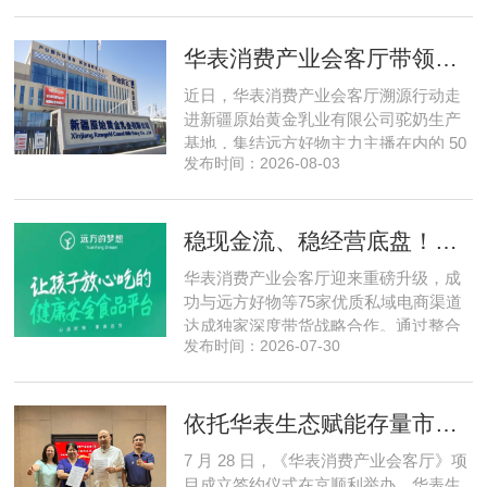
脑为核心，软硬一体布局多模态数据基
建，跳出同质化内卷。本期对话灵初智
华表消费产业会客厅带领私域直播团队走进新疆原始黄金乳业，溯源新疆好驼奶
能创始人王启斌，拆解其从创立第一天
便锁定灵巧操作赛道的底层逻辑，点明
近日，华表消费产业会客厅溯源行动走
数据规模才是决定行业拐点的核心
进新疆原始黄金乳业有限公司驼奶生产
基地，集结远方好物主力主播在内的 50
发布时间：2026-08-03
位头部私域主播组团深入工厂一线实地
探访溯源。本次实地溯源依托华表已达
成战略合作的 75 家优质私域电商渠道资
稳现金流、稳经营底盘！华表消费产业会客厅携手75家头部私域电商渠道赋能地产存量空间，打造消费产业新基建
源同步联动，以沉浸式实景打卡、全流
程实地核验、社群实时直播种草的形
华表消费产业会客厅迎来重磅升级，成
式，全方位拆解新疆优质驼奶
功与远方好物等75家优质私域电商渠道
达成独家深度带货战略合作。通过整合
发布时间：2026-07-30
全网顶尖私域资源，项目搭建起全国性
私域流通渠道网络，构筑起覆盖全域、
精准触达3000万家庭的千万级私域流量
依托华表生态赋能存量市场《华表消费产业会客厅》项目签约落地
矩阵，核心竞争力与行业影响力实现跨
越式跃升，为国内消费产业破局升级、
7 月 28 日，《华表消费产业会客厅》项
实体经济长效发展注入全新动能
目成立签约仪式在京顺利举办。华表生