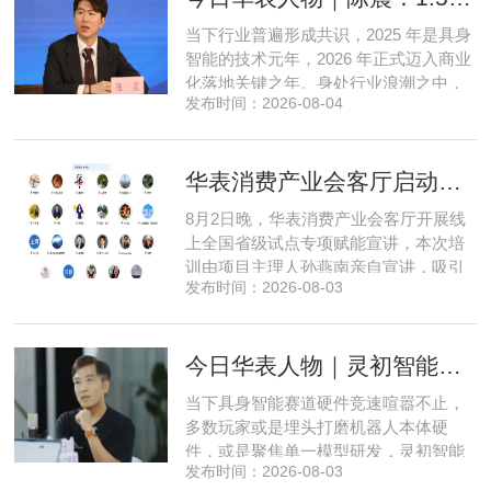
产 AI 差异化落地之路。在曾国洋的技术
当下行业普遍形成共识，2025 年是具身
布局中，自然流畅的全模态
智能的技术元年，2026 年正式迈入商业
化落地关键之年。身处行业浪潮之中，
发布时间：2026-08-04
享刻智能创始人、CEO 陈震表示，当前
全行业都在艰难寻找适配的落地场景，
脱离真实商业需求的技术研发终究难以
华表消费产业会客厅启动全国省级试点招募，首次线上宣讲会圆满举办
长久，这也是享刻智能自创立之初便坚
守场景驱动路线的核心缘由。享刻智能
8月2日晚，华表消费产业会客厅开展线
创始人、CEO 陈震纵观当前具
上全国省级试点专项赋能宣讲，本次培
训由项目主理人孙燕南亲自宣讲，吸引
发布时间：2026-08-03
了来自贵州、河北、北京、天津、常
州、四川、广东、无锡等多地物业方、
产业园区运营负责人参与，聚焦存量空
今日华表人物｜灵初智能CEO王启斌：押注千万级数据解锁具身智能质变
间盘活、私域变现、稳现金流搭建、试
点落地等核心内容。宣讲立足当下市场
当下具身智能赛道硬件竞速喧嚣不止，
现状，深度剖析行业双重发展困境
多数玩家或是埋头打磨机器人本体硬
件，或是聚焦单一模型研发，灵初智能
发布时间：2026-08-03
自创立之初便守住初心，以自研操作大