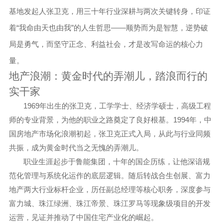
基地发起人张卫克，用三十年行业深耕与两次关键转身，印证
“
”
——
着
我命由天也由我
的人生哲思
顺势而为是智慧，逆势破
局是勇气，而
坚守正念、利益社会
，才是改写命运的核心力
量。
地产浪潮：黄金时代的弄潮儿，踏浪而行的
实干家
1969
年出生的张卫克，工学学士、经济学硕士，高级工程
1994
师的专业背景，为他的职业之路奠定了
良好
根基。
年，中
国房地产市场化浪潮初起，张卫克正式入局，从此与行业同频
共振，成为黄金时代当之无愧的弄潮儿。
职业生涯起步于鲁能集团，十年的国企历练，让他深谙规
范化管理与系统化运作的底层逻辑。随后转战合生创展、富力
地产两大行业标杆企业，历任副总经理等核心职务，深度参与
富力城、珠江绿洲、珠江帝景
、
珠江罗马
等现象级项目的开发
运营，见证并推动了中国住宅产业化的崛起。