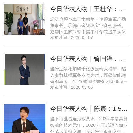
而后任西城区委副书记，区政府党组书
今日华表人物｜王桂华：扎根承德守本心，三度跨界深耕本土实业新征程
记、区长。至此番履新。郅海杰，男，
汉族，1972年11月生，河南许昌人，在
深耕承德本土二十余年，承德金宝广场
职研究生，中共党员。曾任北京
董事长、承德市金银珠宝业商会会长、
双滦区工商联副主席王桂华完成了从体
发布时间：2026-08-07
制内从业者、玉石珠宝创业者，到地产
开发操盘者，再布局高端酒店、社区底
商数字化运营的三次关键跨界。在她看
今日华表人物｜曾国洋：弃参数内卷，以知识密度铸就端侧 AI 新未来
来，三四线城市创业最忌讳浮躁跟风、
急于求成，唯有守住踏实稳健的初心，
当行业争相加码千亿级云端大模型、陷
立足本地需求顺势迭代，方能穿
入参数规模军备竞赛之时，面壁智能联
合创始人、CTO 曾国洋带领团队选择一
发布时间：2026-08-05
条小众赛道：深耕端侧轻量化大模型，
把先进 AI 能力压缩装进手机、智能汽车
乃至各类小型智能硬件之中，凭借扎实
今日华表人物｜陈震：1.5 亿资金赋能，享刻解锁餐饮机器人规模化
的技术深耕与严谨的工程思维，走出国
产 AI 差异化落地之路。在曾国洋的技术
当下行业普遍形成共识，2025 年是具身
布局中，自然流畅的全模态
智能的技术元年，2026 年正式迈入商业
化落地关键之年。身处行业浪潮之中，