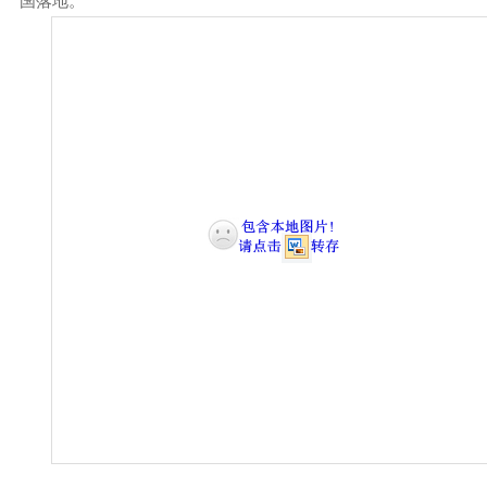
”
国落地。