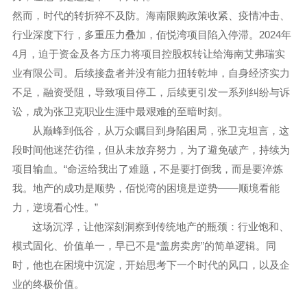
然而，时代的转折猝不及防。海南限购政策收紧、疫情冲击、
2024
行业深度下行，多重压力叠加，佰悦湾项目陷入停滞
。
年
4
月，迫于资金及各方压力
将项目
控股权
转让
给海南艾弗瑞实
业有限公司
。
后续接盘者
并没有能力扭转乾坤，自身经济实力
不足，融资受阻，导致项目停工，后续
更引发一系列纠纷与诉
讼，成为张卫克职业生涯中
最艰难的至暗时刻
。
从巅峰到低谷，从万众瞩目到身陷困局，张卫克坦言，这
段时间他迷茫彷徨，但从未放弃
努力，为了避免破产，持续为
“
项目输血。
命运给我出了难题，不是要打倒我，而是要淬炼
——
我。地产的成功是顺势，佰悦湾的困境是逆势
顺境看能
”
力，逆境看心性。
这场沉浮，让他深刻洞察到传统地产的瓶颈：行业饱和、
“
”
模式固化、价值单一，早已不是
盖房卖房
的简单逻辑。同
时，他也在困境中沉淀，开始思考
下一个时代的风口，以及企
业的终极价值
。