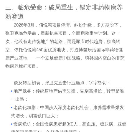
三、临危受命：破局重生，锚定非药物康养
新赛道
202
6
3
年
月
，佰悦湾项目停滞、纠纷升级，多方期盼下，
张卫克
临危受命，重新执掌项目，全面启动重生计划
。这一
次，他没有走传统地产的老路，而是顺应时代趋势，彻底转
450
型，依托佰悦湾
亩优质地块，打造
博鳌乐活国际非药物健
——
康产业基地
一个立足健康中国战略、填补国内空白的非药
物康养标杆项目。
谈及转型初衷，张卫克直击行业痛点，字字恳切：
•
地产低谷
：传统房地产供需失衡，告别高增长，转型是唯
一出路；
•
老龄化加剧
：中国步入深度老龄化社会，康养需求呈爆发
式增长，刚需缺口巨大；
•
3
慢病危机
：全国慢病患者超
亿人，高血压、糖尿病、亚健