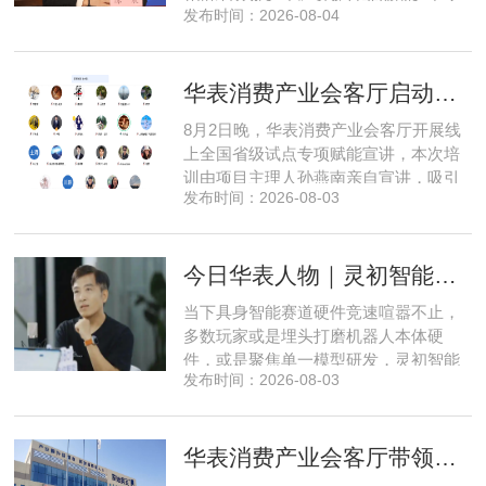
发布时间：2026-08-04
享刻智能创始人、CEO 陈震表示，当前
全行业都在艰难寻找适配的落地场景，
脱离真实商业需求的技术研发终究难以
华表消费产业会客厅启动全国省级试点招募，首次线上宣讲会圆满举办
长久，这也是享刻智能自创立之初便坚
守场景驱动路线的核心缘由。享刻智能
8月2日晚，华表消费产业会客厅开展线
创始人、CEO 陈震纵观当前具
上全国省级试点专项赋能宣讲，本次培
训由项目主理人孙燕南亲自宣讲，吸引
发布时间：2026-08-03
了来自贵州、河北、北京、天津、常
州、四川、广东、无锡等多地物业方、
产业园区运营负责人参与，聚焦存量空
今日华表人物｜灵初智能CEO王启斌：押注千万级数据解锁具身智能质变
间盘活、私域变现、稳现金流搭建、试
点落地等核心内容。宣讲立足当下市场
当下具身智能赛道硬件竞速喧嚣不止，
现状，深度剖析行业双重发展困境
多数玩家或是埋头打磨机器人本体硬
件，或是聚焦单一模型研发，灵初智能
发布时间：2026-08-03
自创立之初便守住初心，以自研操作大
脑为核心，软硬一体布局多模态数据基
建，跳出同质化内卷。本期对话灵初智
华表消费产业会客厅带领私域直播团队走进新疆原始黄金乳业，溯源新疆好驼奶
能创始人王启斌，拆解其从创立第一天
便锁定灵巧操作赛道的底层逻辑，点明