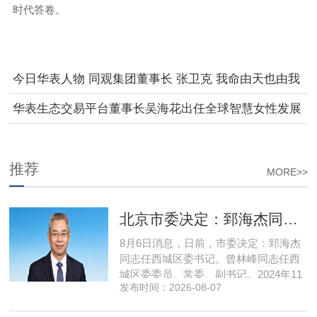
时代答卷
。
今日华表人物 同观集团董事长 张卫克 我命由天也由我
——博鳌乐活，锚定非药物健康产业新坐标
华表生态交易平台董事长吴海花出任全球智慧女性发展
论坛执行主席
推荐
MORE>>
北京市委决定：郅海杰同志任西城区委书记
8月6日消息，日前，市委决定：郅海杰
同志任西城区委书记。曾林峰同志任西
城区委委员、常委、副书记。2024年11
发布时间：2026-08-07
月，郅海杰任北京市西城区委副书记，
区政府党组书记、副区长、代理区长；