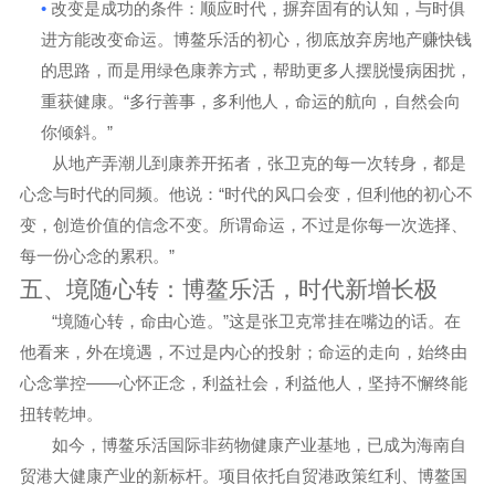
•
改变
是
成功的条件
：
顺应时代，摒弃固有的认知，与时俱
进
方能改变命运
。博鳌乐活的初心，
彻底放弃房地产
赚快钱
的思路
，而是用绿色康养方式，帮助更多人摆脱慢病困扰，
“
重获健康。
多行善事，多利他人，命运的航向，自然会向
”
你倾斜。
从地产弄潮儿到康养开拓者，张卫克的每一次转身，都是
“
心念与时代的同频。他说：
时代的风口会变，但
利他的初心不
变，创造价值的信念不变
。所谓命运，不过是你每一次选择、
”
每一份心念的累积。
五、境随心转：博鳌乐活，时代新增长极
“
”
境随心转，命由心造
。
这是张卫克常挂在嘴边的话。在
他看来，外在境遇，不过是内心的投射；命运的走向，始终由
——
心念掌控
心怀正念，利益社会，利益他人，
坚持不懈
终能
扭转乾坤
。
如今，博鳌乐活国际非药物健康产业基地，已成为海南自
贸港大健康产业的
新标杆
。项目依托自贸港政策红利、博鳌国