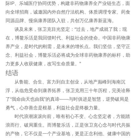
IP
际
、乐城医疗协同优势，构建非药物康养全产业链生态，面
向全球招商，诚邀国内外自然疗法
机构、体质调理专家、药食
同源品牌、慢病康养团队
入驻，共创万亿康养新蓝海。
“
谈及未来，张卫克目光坚定：
过去，地产成就了我；现
在，博鳌乐活是我回馈时代、利益社会的使命。中国非药物康
养产业，是时代的刚需，是未来的增长点。我们坚信，
坚守正
念
、
利益社会，
博鳌乐活必将成为全球非药物康养的标杆，助
”
力更多人收获健康，改写生命质量
。
结语
从鲁能、合生、富力到自主创业，从地产巅峰到海南沉
浮，从临危受命到康养拓界，张卫克用三十年历程，完美诠释
“
”
——
了
我命由天也由我
的真谛
与时俱进
是智慧，逆势破局是
勇气，
心存善
念是根基，
利益社会
是终极力量
。
时代浪潮滚滚向前，唯有初心不变、心念坚定者，方能踏
浪而行、破局重生。而博鳌乐活，正是张卫克心念与时代共振
的产物，它不仅是一个产业基地，更是
正念利他、健康中国的