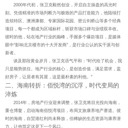
2000
年代初，张卫克毅然创业，开启自主操盘的高光时
刻。凭借精准的市场判断力与极致的产品打造能力，他陆续打
造
炫特区、
澳洲康都、
专家国际花园、密云剑桥山
等多个经典
项目，每一个都成为区域标杆，斩获市场口碑与业绩双丰收。
彼时的他，站在地产行业的巅峰，手握多个爆款项目，是媒体
“
”
眼中
影响北京楼市的十大开发商
，是行业公认的
实干派与创
新者
。
“
谈及那段黄金岁月，张卫克语气平和：
时代给了机会，我
只是顺势抓住。地产行业的核心，是创造价
值，满足需求，
盖
”
好房子，让居者有其屋，这是最朴素的利他。
二、海南转折：佰悦湾的沉浮，时代变局的
淬炼
2014
年，房地产行业迎来调整，张卫克将目光投向海南，
重仓博鳌，启动
海南佰悦湾
项目，布局文旅康养地产赛道。彼
时的海南，自贸港红利尚未释放，但稀缺的生态资源与康养潜
力，让他笃定这是下一个风口。