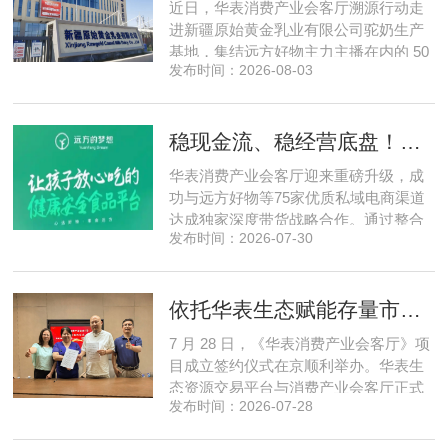
近日，华表消费产业会客厅溯源行动走
数据规模才是决定行业拐点的核心
进新疆原始黄金乳业有限公司驼奶生产
基地，集结远方好物主力主播在内的 50
发布时间：2026-08-03
位头部私域主播组团深入工厂一线实地
探访溯源。本次实地溯源依托华表已达
成战略合作的 75 家优质私域电商渠道资
稳现金流、稳经营底盘！华表消费产业会客厅携手75家头部私域电商渠道赋能地产存量空间，打造消费产业新基建
源同步联动，以沉浸式实景打卡、全流
程实地核验、社群实时直播种草的形
华表消费产业会客厅迎来重磅升级，成
式，全方位拆解新疆优质驼奶
功与远方好物等75家优质私域电商渠道
达成独家深度带货战略合作。通过整合
发布时间：2026-07-30
全网顶尖私域资源，项目搭建起全国性
私域流通渠道网络，构筑起覆盖全域、
精准触达3000万家庭的千万级私域流量
依托华表生态赋能存量市场《华表消费产业会客厅》项目签约落地
矩阵，核心竞争力与行业影响力实现跨
越式跃升，为国内消费产业破局升级、
7 月 28 日，《华表消费产业会客厅》项
实体经济长效发展注入全新动能
目成立签约仪式在京顺利举办。华表生
态资源交易平台与消费产业会客厅正式
发布时间：2026-07-28
签署合作协议，标志着立足华表生态资
源交易平台存量生态体系的消费产业综