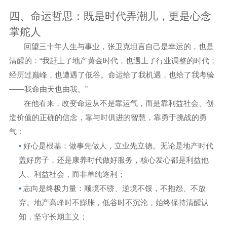
四、命运哲思：既是时代弄潮儿，更是心念
掌舵人
回望三十年人生与事业，张卫克坦言自己是
幸运的，也是
“
清醒的
：
我赶上了地产黄金时代，也遇上了行业调整的时代；
经历过巅峰，也遭遇了低谷。命运给了我机遇，也给了我考验
——
”
我命由天
也
由我
。
在他看来，改变命运从不是靠运气，而是靠利益社会、创
造价值的正确的信念，靠与时俱进的
智慧，靠勇于挑战的勇
气
：
•
好心是根基
：做事先做人，立业先立德。无论是地产时代
盖好房子，还是康养时代做好服务，核心发心都是
利益他
人、利益社会
，而非单纯逐利；
•
志向是
终极力量
：顺境不骄、逆境不馁，不抱怨、不放
弃。地产高峰时不膨胀，低谷时不沉沦，始终保持清醒认
知，坚守长期主义；