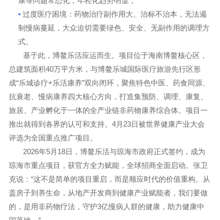
康等问题常态化，年轻化趋势明显；
•
过度医疗困境
：药物治疗副作用大、治标不治本，无法遏
制慢病蔓延，大众迫切需要
绿色、安全、无副作用
的调理方
式。
基于此，博鳌乐活应运而生。项目位于海南博鳌核心区，
40
总建筑面积
万平方米，与博鳌乐城国际医疗旅游先行区形
“
+
”
成
乐城诊疗
乐活康养
双向闭环，聚焦特色中医、
药食同源、
抗衰老、慢病康养
四大核心方向，打造集预防、调理、康复、
旅居、产业孵化于一体的全产业链非药物康养综合体
。
项目一
4
23
推出就得到各界的认可和支持。
月
日被世界健康产业大会
评选为全国重点推广项目。
2026
5
18
年
月
日，博鳌乐活与琼海市政府正式签约，成为
琼海市重点项目
，获官方全力赋能，全球招商全面启动。张卫
“
克说：
这不是简单的项目重启，而是
顺应时代的价值重构
。从
盖房子到养生命，从地产开发商到健康产业赋能者，我们要做
3
的，是用非药物疗法，守护
亿慢病人群的健康，助力健康中