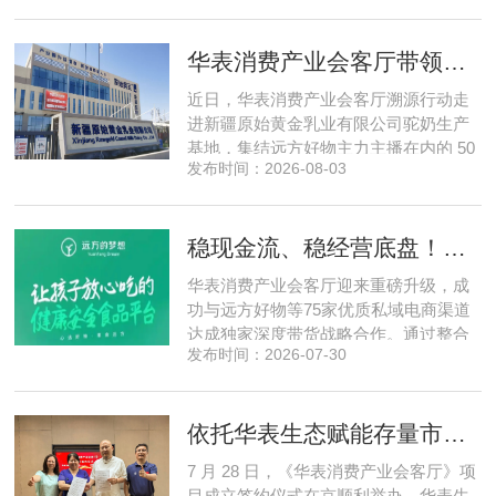
脑为核心，软硬一体布局多模态数据基
建，跳出同质化内卷。本期对话灵初智
华表消费产业会客厅带领私域直播团队走进新疆原始黄金乳业，溯源新疆好驼奶
能创始人王启斌，拆解其从创立第一天
便锁定灵巧操作赛道的底层逻辑，点明
近日，华表消费产业会客厅溯源行动走
数据规模才是决定行业拐点的核心
进新疆原始黄金乳业有限公司驼奶生产
基地，集结远方好物主力主播在内的 50
发布时间：2026-08-03
位头部私域主播组团深入工厂一线实地
探访溯源。本次实地溯源依托华表已达
成战略合作的 75 家优质私域电商渠道资
稳现金流、稳经营底盘！华表消费产业会客厅携手75家头部私域电商渠道赋能地产存量空间，打造消费产业新基建
源同步联动，以沉浸式实景打卡、全流
程实地核验、社群实时直播种草的形
华表消费产业会客厅迎来重磅升级，成
式，全方位拆解新疆优质驼奶
功与远方好物等75家优质私域电商渠道
达成独家深度带货战略合作。通过整合
发布时间：2026-07-30
全网顶尖私域资源，项目搭建起全国性
私域流通渠道网络，构筑起覆盖全域、
精准触达3000万家庭的千万级私域流量
依托华表生态赋能存量市场《华表消费产业会客厅》项目签约落地
矩阵，核心竞争力与行业影响力实现跨
越式跃升，为国内消费产业破局升级、
7 月 28 日，《华表消费产业会客厅》项
实体经济长效发展注入全新动能
目成立签约仪式在京顺利举办。华表生