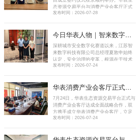
态资源交易平台与消费产业会客厅正式
发布时间：2026-07-28
签署合作协议，标志着立足华表生态资
源交易平台存量生态体系的消费产业综
合服务平台全面启动建设。华表生态资
今日华表人物｜智来数字总经理夏敦申：探寻城市风险 AI 防控创新之路
源交易平台董事长吴海花，消费产业会
客厅项目核心发起人、北京文兴盛世投
深耕城市安全数字化赛道以来，江苏智
资管理有限公司总经理孙燕南
来数字科技有限公司总经理夏敦申始终
认定，安全治理的变革，根源在于技术
发布时间：2026-07-24
模式的革新。在他看来，智慧消防不只
是简单的设备智能化，而是打通感知、
研判、预警、处置全链条，推动城市安
华表消费产业会客厅正式成立！
全从 “事后救火” 转向 “事前防患”。依靠
清晰的发展方向与持续不断的研发投
7月24日，华表生态资源交易平台正式与
入，智来数字稳步搭建起面
消费产业会客厅达成全面战略合作，双
方携手成立华表消费产业会客厅，立足
发布时间：2026-07-24
提振消费、激活内需的市场发展导向，
依托产业资源整合与场景运营优势，打
造可持续、高稳定的现金流新型产业模
华表生态资源交易平台与文兴盛世座谈共谋存量资产升级新路径
式，精准赋能物业公司、房地产开发公