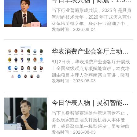
产 AI 差异化落地之路。在曾国洋的技术
当下行业普遍形成共识，2025 年是具身
布局中，自然流畅的全模态
智能的技术元年，2026 年正式迈入商业
化落地关键之年。身处行业浪潮之中，
发布时间：2026-08-04
享刻智能创始人、CEO 陈震表示，当前
全行业都在艰难寻找适配的落地场景，
脱离真实商业需求的技术研发终究难以
华表消费产业会客厅启动全国省级试点招募，首次线上宣讲会圆满举办
长久，这也是享刻智能自创立之初便坚
守场景驱动路线的核心缘由。享刻智能
8月2日晚，华表消费产业会客厅开展线
创始人、CEO 陈震纵观当前具
上全国省级试点专项赋能宣讲，本次培
训由项目主理人孙燕南亲自宣讲，吸引
发布时间：2026-08-03
了来自贵州、河北、北京、天津、常
州、四川、广东、无锡等多地物业方、
产业园区运营负责人参与，聚焦存量空
今日华表人物｜灵初智能CEO王启斌：押注千万级数据解锁具身智能质变
间盘活、私域变现、稳现金流搭建、试
点落地等核心内容。宣讲立足当下市场
当下具身智能赛道硬件竞速喧嚣不止，
现状，深度剖析行业双重发展困境
多数玩家或是埋头打磨机器人本体硬
件，或是聚焦单一模型研发，灵初智能
发布时间：2026-08-03
自创立之初便守住初心，以自研操作大