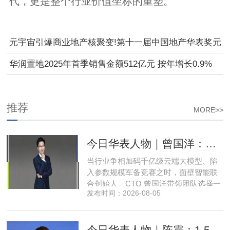
代，更是整个行业价值坐标的重塑。
元宇宙引爆商业地产核聚变!第十一届中国地产华表奖元
宇宙峰会圆满举办！
华润置地2025年首季销售金额512亿元 按年增长0.9%
推荐
MORE>>
今日华表人物｜曾国洋：弃参数内卷，以知识密度铸就端侧 AI 新未来
当行业争相加码千亿级云端大模型、陷
入参数规模军备竞赛之时，面壁智能联
合创始人、CTO 曾国洋带领团队选择一
发布时间：2026-08-05
条小众赛道：深耕端侧轻量化大模型，
把先进 AI 能力压缩装进手机、智能汽车
乃至各类小型智能硬件之中，凭借扎实
今日华表人物｜陈震：1.5 亿资金赋能，享刻解锁餐饮机器人规模化
的技术深耕与严谨的工程思维，走出国