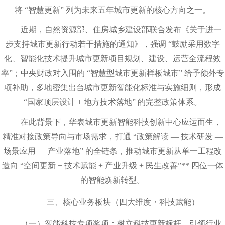
将 “智慧更新” 列为未来五年城市更新的核心方向之一。
近期，自然资源部、住房城乡建设部联合发布《关于进一
步支持城市更新行动若干措施的通知》，强调 “鼓励采用数字
化、智能化技术提升城市更新项目规划、建设、运营全流程效
率”；中央财政对入围的 “智慧型城市更新样板城市” 给予额外专
项补助，多地密集出台城市更新智能化标准与实施细则，形成
“国家顶层设计 + 地方技术落地” 的完整政策体系。
在此背景下，华表城市更新智能科技创新中心应运而生，
精准对接政策导向与市场需求，打通 “政策解读 — 技术研发 —
场景应用 — 产业落地” 的全链条，推动城市更新从单一工程改
造向 “空间更新 + 技术赋能 + 产业升级 + 民生改善”** 四位一体
的智能焕新转型。
三、核心业务板块（四大维度・科技赋能）
（一）智能科技专项奖项：树立科技更新标杆，引领行业