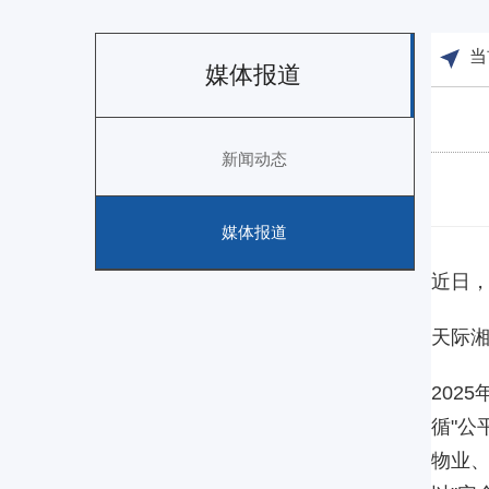
当
媒体报道
新闻动态
媒体报道
近日
天际湘
202
循"公
物业、