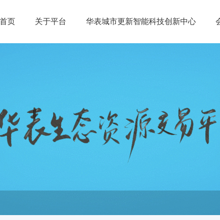
首页
关于平台
华表城市更新智能科技创新中心