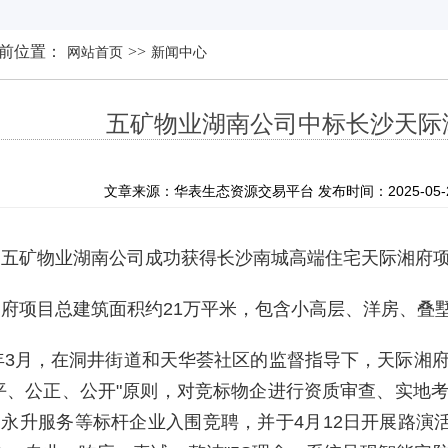
前位置：
>>
网站首页
新闻中心
五矿物业湖南公司中标长沙天际
文章来源：华表生态资源交易平台 发布时间：2025-05-27 
，五矿物业湖南公司成功获得长沙南城高端住宅天际湘府
府项目总建筑面积约21万平米，包含小高层、洋房、叠
5年3月，在洞井街道和天华荟社区的监督指导下，天际
平、公正、公开"原则，对竞标物企进行资质审查、实地
永升服务等标杆企业入围竞聘，并于4月12日开展路演