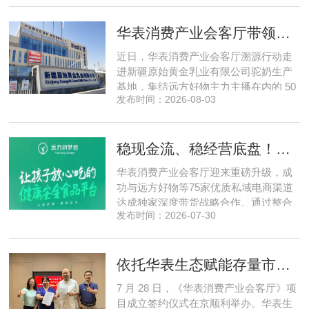
脑为核心，软硬一体布局多模态数据基
建，跳出同质化内卷。本期对话灵初智
华表消费产业会客厅带领私域直播团队走进新疆原始黄金乳业，溯源新疆好驼奶
能创始人王启斌，拆解其从创立第一天
便锁定灵巧操作赛道的底层逻辑，点明
近日，华表消费产业会客厅溯源行动走
数据规模才是决定行业拐点的核心
进新疆原始黄金乳业有限公司驼奶生产
基地，集结远方好物主力主播在内的 50
发布时间：2026-08-03
位头部私域主播组团深入工厂一线实地
探访溯源。本次实地溯源依托华表已达
成战略合作的 75 家优质私域电商渠道资
稳现金流、稳经营底盘！华表消费产业会客厅携手75家头部私域电商渠道赋能地产存量空间，打造消费产业新基建
源同步联动，以沉浸式实景打卡、全流
程实地核验、社群实时直播种草的形
华表消费产业会客厅迎来重磅升级，成
式，全方位拆解新疆优质驼奶
功与远方好物等75家优质私域电商渠道
达成独家深度带货战略合作。通过整合
发布时间：2026-07-30
全网顶尖私域资源，项目搭建起全国性
私域流通渠道网络，构筑起覆盖全域、
精准触达3000万家庭的千万级私域流量
依托华表生态赋能存量市场《华表消费产业会客厅》项目签约落地
矩阵，核心竞争力与行业影响力实现跨
越式跃升，为国内消费产业破局升级、
7 月 28 日，《华表消费产业会客厅》项
实体经济长效发展注入全新动能
目成立签约仪式在京顺利举办。华表生