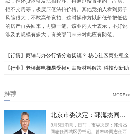
款，拒还贷款引发法拍程序。再通过设置租约、占房、
拒不交房等，极度压低法拍价格。其他竞拍人看到房子
风险很大，不敢高价竞拍。这时操作方以超低价把低估
的房产再买回来，再赚一笔。该业内人士表示，不好说
涉及的规模有多大，有关部门未来对此应有防范。
【行情】商铺与办公行情分道扬镳？ 核心社区商业租金
回报率高
【行业】老楼装电梯易受损可由新材料解决 科技创新助
力城市更新
推荐
MORE>>
北京市委决定：郅海杰同志任西城区委书记
8月6日消息，日前，市委决定：郅海杰
同志任西城区委书记。曾林峰同志任西