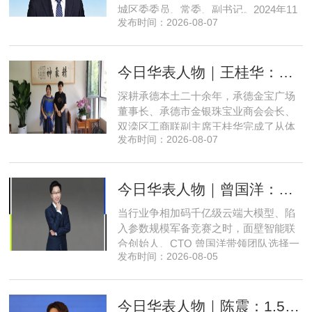
城区委委员、常委、副书记。2024年11
发布时间：2026-08-07
月，郅海杰任北京市西城区委副书记，
区政府党组书记、副区长、代理区长；
而后任西城区委副书记，区政府党组书
今日华表人物｜王桂华：扎根承德守本心，三度跨界深耕本土实业新征程
记、区长。至此番履新。郅海杰，男，
汉族，1972年11月生，河南许昌人，在
深耕承德本土二十余年，承德金宝广场
职研究生，中共党员。曾任北京
董事长、承德市金银珠宝业商会会长、
双滦区工商联副主席王桂华完成了从体
发布时间：2026-08-07
制内从业者、玉石珠宝创业者，到地产
开发操盘者，再布局高端酒店、社区底
商数字化运营的三次关键跨界。在她看
今日华表人物｜曾国洋：弃参数内卷，以知识密度铸就端侧 AI 新未来
来，三四线城市创业最忌讳浮躁跟风、
急于求成，唯有守住踏实稳健的初心，
当行业争相加码千亿级云端大模型、陷
立足本地需求顺势迭代，方能穿
入参数规模军备竞赛之时，面壁智能联
合创始人、CTO 曾国洋带领团队选择一
发布时间：2026-08-05
条小众赛道：深耕端侧轻量化大模型，
把先进 AI 能力压缩装进手机、智能汽车
乃至各类小型智能硬件之中，凭借扎实
今日华表人物｜陈震：1.5 亿资金赋能，享刻解锁餐饮机器人规模化
的技术深耕与严谨的工程思维，走出国