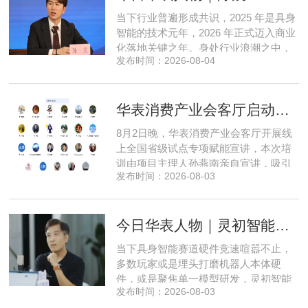
产 AI 差异化落地之路。在曾国洋的技术
当下行业普遍形成共识，2025 年是具身
布局中，自然流畅的全模态
智能的技术元年，2026 年正式迈入商业
化落地关键之年。身处行业浪潮之中，
发布时间：2026-08-04
享刻智能创始人、CEO 陈震表示，当前
全行业都在艰难寻找适配的落地场景，
脱离真实商业需求的技术研发终究难以
华表消费产业会客厅启动全国省级试点招募，首次线上宣讲会圆满举办
长久，这也是享刻智能自创立之初便坚
守场景驱动路线的核心缘由。享刻智能
8月2日晚，华表消费产业会客厅开展线
创始人、CEO 陈震纵观当前具
上全国省级试点专项赋能宣讲，本次培
训由项目主理人孙燕南亲自宣讲，吸引
发布时间：2026-08-03
了来自贵州、河北、北京、天津、常
州、四川、广东、无锡等多地物业方、
产业园区运营负责人参与，聚焦存量空
今日华表人物｜灵初智能CEO王启斌：押注千万级数据解锁具身智能质变
间盘活、私域变现、稳现金流搭建、试
点落地等核心内容。宣讲立足当下市场
当下具身智能赛道硬件竞速喧嚣不止，
现状，深度剖析行业双重发展困境
多数玩家或是埋头打磨机器人本体硬
件，或是聚焦单一模型研发，灵初智能
发布时间：2026-08-03
自创立之初便守住初心，以自研操作大