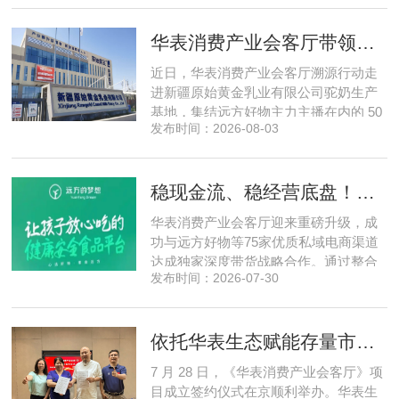
脑为核心，软硬一体布局多模态数据基
建，跳出同质化内卷。本期对话灵初智
华表消费产业会客厅带领私域直播团队走进新疆原始黄金乳业，溯源新疆好驼奶
能创始人王启斌，拆解其从创立第一天
便锁定灵巧操作赛道的底层逻辑，点明
近日，华表消费产业会客厅溯源行动走
数据规模才是决定行业拐点的核心
进新疆原始黄金乳业有限公司驼奶生产
基地，集结远方好物主力主播在内的 50
发布时间：2026-08-03
位头部私域主播组团深入工厂一线实地
探访溯源。本次实地溯源依托华表已达
成战略合作的 75 家优质私域电商渠道资
稳现金流、稳经营底盘！华表消费产业会客厅携手75家头部私域电商渠道赋能地产存量空间，打造消费产业新基建
源同步联动，以沉浸式实景打卡、全流
程实地核验、社群实时直播种草的形
华表消费产业会客厅迎来重磅升级，成
式，全方位拆解新疆优质驼奶
功与远方好物等75家优质私域电商渠道
达成独家深度带货战略合作。通过整合
发布时间：2026-07-30
全网顶尖私域资源，项目搭建起全国性
私域流通渠道网络，构筑起覆盖全域、
精准触达3000万家庭的千万级私域流量
依托华表生态赋能存量市场《华表消费产业会客厅》项目签约落地
矩阵，核心竞争力与行业影响力实现跨
越式跃升，为国内消费产业破局升级、
7 月 28 日，《华表消费产业会客厅》项
实体经济长效发展注入全新动能
目成立签约仪式在京顺利举办。华表生