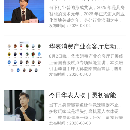
产 AI 差异化落地之路。在曾国洋的技术
当下行业普遍形成共识，2025 年是具身
布局中，自然流畅的全模态
智能的技术元年，2026 年正式迈入商业
化落地关键之年。身处行业浪潮之中，
发布时间：2026-08-04
享刻智能创始人、CEO 陈震表示，当前
全行业都在艰难寻找适配的落地场景，
脱离真实商业需求的技术研发终究难以
华表消费产业会客厅启动全国省级试点招募，首次线上宣讲会圆满举办
长久，这也是享刻智能自创立之初便坚
守场景驱动路线的核心缘由。享刻智能
8月2日晚，华表消费产业会客厅开展线
创始人、CEO 陈震纵观当前具
上全国省级试点专项赋能宣讲，本次培
训由项目主理人孙燕南亲自宣讲，吸引
发布时间：2026-08-03
了来自贵州、河北、北京、天津、常
州、四川、广东、无锡等多地物业方、
产业园区运营负责人参与，聚焦存量空
今日华表人物｜灵初智能CEO王启斌：押注千万级数据解锁具身智能质变
间盘活、私域变现、稳现金流搭建、试
点落地等核心内容。宣讲立足当下市场
当下具身智能赛道硬件竞速喧嚣不止，
现状，深度剖析行业双重发展困境
多数玩家或是埋头打磨机器人本体硬
件，或是聚焦单一模型研发，灵初智能
发布时间：2026-08-03
自创立之初便守住初心，以自研操作大