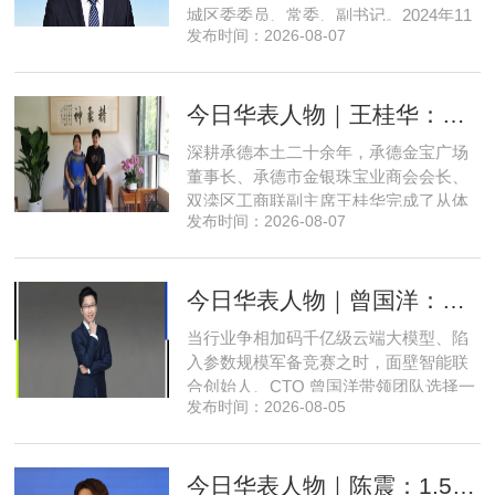
城区委委员、常委、副书记。2024年11
发布时间：2026-08-07
月，郅海杰任北京市西城区委副书记，
区政府党组书记、副区长、代理区长；
而后任西城区委副书记，区政府党组书
今日华表人物｜王桂华：扎根承德守本心，三度跨界深耕本土实业新征程
记、区长。至此番履新。郅海杰，男，
汉族，1972年11月生，河南许昌人，在
深耕承德本土二十余年，承德金宝广场
职研究生，中共党员。曾任北京
董事长、承德市金银珠宝业商会会长、
双滦区工商联副主席王桂华完成了从体
发布时间：2026-08-07
制内从业者、玉石珠宝创业者，到地产
开发操盘者，再布局高端酒店、社区底
商数字化运营的三次关键跨界。在她看
今日华表人物｜曾国洋：弃参数内卷，以知识密度铸就端侧 AI 新未来
来，三四线城市创业最忌讳浮躁跟风、
急于求成，唯有守住踏实稳健的初心，
当行业争相加码千亿级云端大模型、陷
立足本地需求顺势迭代，方能穿
入参数规模军备竞赛之时，面壁智能联
合创始人、CTO 曾国洋带领团队选择一
发布时间：2026-08-05
条小众赛道：深耕端侧轻量化大模型，
把先进 AI 能力压缩装进手机、智能汽车
乃至各类小型智能硬件之中，凭借扎实
今日华表人物｜陈震：1.5 亿资金赋能，享刻解锁餐饮机器人规模化
的技术深耕与严谨的工程思维，走出国