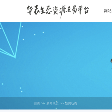
网站
>>
>>
首页
新闻动态
新闻动态