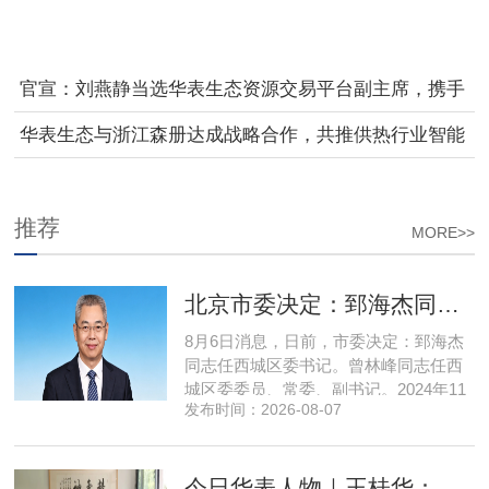
官宣：刘燕静当选华表生态资源交易平台副主席，携手
共拓大健康新局
华表生态与浙江森册达成战略合作，共推供热行业智能
化升级
推荐
MORE>>
北京市委决定：郅海杰同志任西城区委书记
8月6日消息，日前，市委决定：郅海杰
同志任西城区委书记。曾林峰同志任西
城区委委员、常委、副书记。2024年11
发布时间：2026-08-07
月，郅海杰任北京市西城区委副书记，
区政府党组书记、副区长、代理区长；
而后任西城区委副书记，区政府党组书
今日华表人物｜王桂华：扎根承德守本心，三度跨界深耕本土实业新征程
记、区长。至此番履新。郅海杰，男，