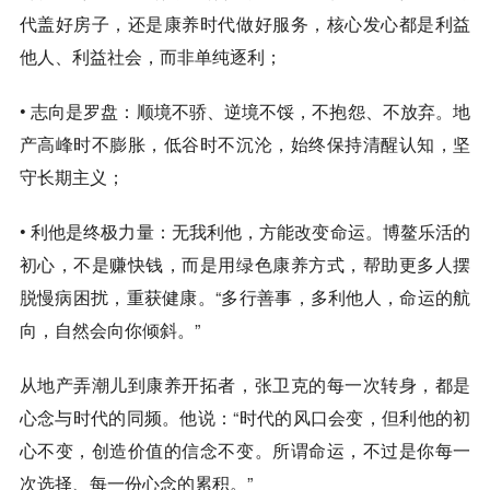
代盖好房子，还是康养时代做好服务，核心发心都是
利益
他人、利益社会
，而非单纯逐利；
•
志向是罗盘
：顺境不骄、逆境不馁，不抱怨、不放弃。地
产高峰时不膨胀，低谷时不沉沦，始终保持清醒认知，坚
守长期主义；
•
利他是终极力量
：
无我利他，方能改变命运
。博鳌乐活的
初心，不是赚快钱，而是用绿色康养方式，帮助更多人摆
脱慢病困扰，重获健康。“多行善事，多利他人，命运的航
向，自然会向你倾斜。”
从地产弄潮儿到康养开拓者，张卫克的每一次转身，都是
心念与时代的同频。他说：“时代的风口会变，但
利他的初
心不变，创造价值的信念不变
。所谓命运，不过是你每一
次选择、每一份心念的累积。”