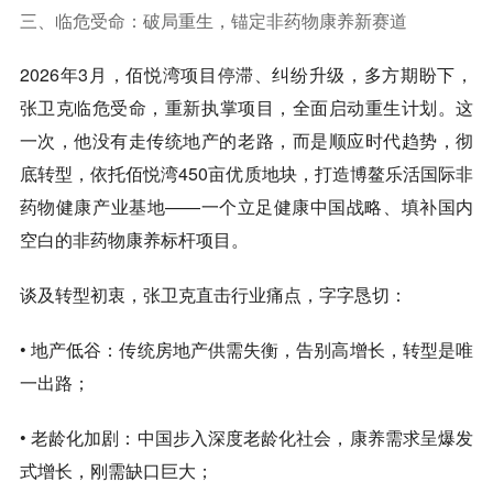
三、临危受命：破局重生，锚定非药物康养新赛道
2026年3月，佰悦湾项目停滞、纠纷升级，多方期盼下，
张卫克
临危受命，重新执掌项目，全面启动重生计划
。这
一次，他没有走传统地产的老路，而是顺应时代趋势，彻
底转型，依托佰悦湾450亩优质地块，打造
博鳌乐活国际非
药物健康产业基地
——一个立足健康中国战略、填补国内
空白的非药物康养标杆项目。
谈及转型初衷，张卫克直击行业痛点，字字恳切：
•
地产低谷
：传统房地产供需失衡，告别高增长，转型是唯
一出路；
•
老龄化加剧
：中国步入深度老龄化社会，康养需求呈爆发
式增长，刚需缺口巨大；