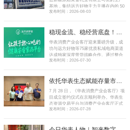
基地，集结远方好物主力主播在内的 50
发布时间：2026-08-03
位头部私域主播组团深入工厂一线实地
探访溯源。本次实地溯源依托华表已达
成战略合作的 75 家优质私域电商渠道资
稳现金流、稳经营底盘！华表消费产业会客厅携手75家头部私域电商渠道赋能地产存量空间，打造消费产业新基建
源同步联动，以沉浸式实景打卡、全流
程实地核验、社群实时直播种草的形
华表消费产业会客厅迎来重磅升级，成
式，全方位拆解新疆优质驼奶
功与远方好物等75家优质私域电商渠道
达成独家深度带货战略合作。通过整合
发布时间：2026-07-30
全网顶尖私域资源，项目搭建起全国性
私域流通渠道网络，构筑起覆盖全域、
精准触达3000万家庭的千万级私域流量
依托华表生态赋能存量市场《华表消费产业会客厅》项目签约落地
矩阵，核心竞争力与行业影响力实现跨
越式跃升，为国内消费产业破局升级、
7 月 28 日，《华表消费产业会客厅》项
实体经济长效发展注入全新动能
目成立签约仪式在京顺利举办。华表生
态资源交易平台与消费产业会客厅正式
发布时间：2026-07-28
签署合作协议，标志着立足华表生态资
源交易平台存量生态体系的消费产业综
合服务平台全面启动建设。华表生态资
今日华表人物｜智来数字总经理夏敦申：探寻城市风险 AI 防控创新之路
源交易平台董事长吴海花，消费产业会