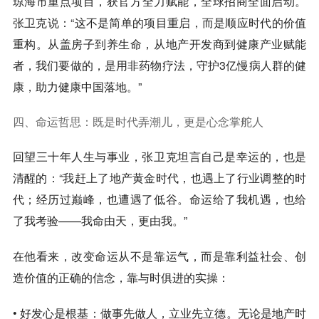
琼海市重点项目
，获官方全力赋能，全球招商全面启动。
张卫克说：“这不是简单的项目重启，而是
顺应时代的价值
重构
。从盖房子到养生命，从地产开发商到健康产业赋能
者，我们要做的，是用非药物疗法，守护3亿慢病人群的健
康，助力健康中国落地。”
四、命运哲思：既是时代弄潮儿，更是心念掌舵人
回望三十年人生与事业，张卫克坦言自己是
幸运的，也是
清醒的
：“我赶上了地产黄金时代，也遇上了行业调整的时
代；经历过巅峰，也遭遇了低谷。命运给了我机遇，也给
了我考验——
我命由天，更由我
。”
在他看来，改变命运从不是靠运气，而是靠利益社会、创
造价值的正确的信念，靠与时俱进的实操：
•
好发心是根基
：做事先做人，立业先立德。无论是地产时