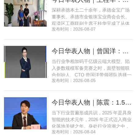
汉族，1972年11月生，河南许昌人，在
深耕承德本土二十余年，承德金宝广场
职研究生，中共党员。曾任北京
董事长、承德市金银珠宝业商会会长、
双滦区工商联副主席王桂华完成了从体
发布时间：2026-08-07
制内从业者、玉石珠宝创业者，到地产
开发操盘者，再布局高端酒店、社区底
商数字化运营的三次关键跨界。在她看
今日华表人物｜曾国洋：弃参数内卷，以知识密度铸就端侧 AI 新未来
来，三四线城市创业最忌讳浮躁跟风、
急于求成，唯有守住踏实稳健的初心，
当行业争相加码千亿级云端大模型、陷
立足本地需求顺势迭代，方能穿
入参数规模军备竞赛之时，面壁智能联
合创始人、CTO 曾国洋带领团队选择一
发布时间：2026-08-05
条小众赛道：深耕端侧轻量化大模型，
把先进 AI 能力压缩装进手机、智能汽车
乃至各类小型智能硬件之中，凭借扎实
今日华表人物｜陈震：1.5 亿资金赋能，享刻解锁餐饮机器人规模化
的技术深耕与严谨的工程思维，走出国
产 AI 差异化落地之路。在曾国洋的技术
当下行业普遍形成共识，2025 年是具身
布局中，自然流畅的全模态
智能的技术元年，2026 年正式迈入商业
化落地关键之年。身处行业浪潮之中，
发布时间：2026-08-04
享刻智能创始人、CEO 陈震表示，当前