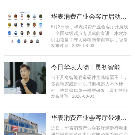
全行业都在艰难寻找适配的落地场景，
脱离真实商业需求的技术研发终究难以
华表消费产业会客厅启动全国省级试点招募，首次线上宣讲会圆满举办
长久，这也是享刻智能自创立之初便坚
守场景驱动路线的核心缘由。享刻智能
8月2日晚，华表消费产业会客厅开展线
创始人、CEO 陈震纵观当前具
上全国省级试点专项赋能宣讲，本次培
训由项目主理人孙燕南亲自宣讲，吸引
发布时间：2026-08-03
了来自贵州、河北、北京、天津、常
州、四川、广东、无锡等多地物业方、
产业园区运营负责人参与，聚焦存量空
今日华表人物｜灵初智能CEO王启斌：押注千万级数据解锁具身智能质变
间盘活、私域变现、稳现金流搭建、试
点落地等核心内容。宣讲立足当下市场
当下具身智能赛道硬件竞速喧嚣不止，
现状，深度剖析行业双重发展困境
多数玩家或是埋头打磨机器人本体硬
件，或是聚焦单一模型研发，灵初智能
发布时间：2026-08-03
自创立之初便守住初心，以自研操作大
脑为核心，软硬一体布局多模态数据基
建，跳出同质化内卷。本期对话灵初智
华表消费产业会客厅带领私域直播团队走进新疆原始黄金乳业，溯源新疆好驼奶
能创始人王启斌，拆解其从创立第一天
便锁定灵巧操作赛道的底层逻辑，点明
近日，华表消费产业会客厅溯源行动走
数据规模才是决定行业拐点的核心
进新疆原始黄金乳业有限公司驼奶生产