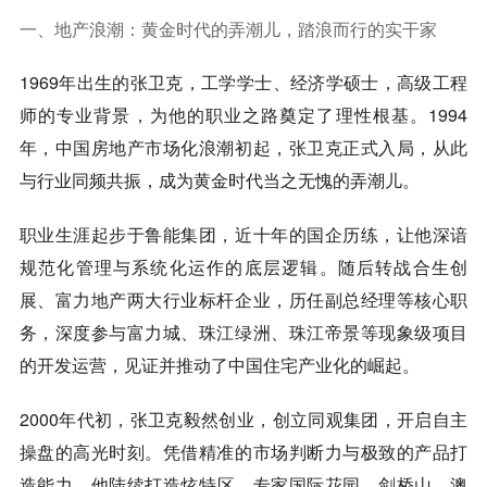
一、地产浪潮：黄金时代的弄潮儿，踏浪而行的实干家
1969年出生的张卫克，工学学士、经济学硕士，高级工程
师的专业背景，为他的职业之路奠定了理性根基。1994
年，中国房地产市场化浪潮初起，张卫克正式入局，从此
与行业同频共振，成为黄金时代当之无愧的弄潮儿。
职业生涯起步于鲁能集团，近十年的国企历练，让他深谙
规范化管理与系统化运作的底层逻辑。随后转战合生创
展、富力地产两大行业标杆企业，历任副总经理等核心职
务，深度参与富力城、珠江绿洲、珠江帝景等现象级项目
的开发运营，见证并推动了中国住宅产业化的崛起。
2000年代初，张卫克毅然创业，创立同观集团，开启自主
操盘的高光时刻。凭借精准的市场判断力与极致的产品打
造能力，他陆续打造
炫特区、专家国际花园、剑桥山、澳