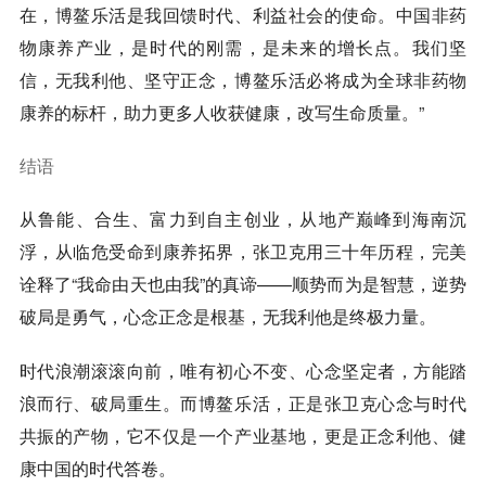
在，博鳌乐活是我回馈时代、利益社会的使命。中国非药
物康养产业，是时代的刚需，是未来的增长点。我们坚
信，
无我利他、坚守正念，博鳌乐活必将成为全球非药物
康养的标杆，助力更多人收获健康，改写生命质量
。”
结语
从鲁能、合生、富力到自主创业，从地产巅峰到海南沉
浮，从临危受命到康养拓界，张卫克用三十年历程，完美
诠释了“
我命由天也由我
”的真谛——
顺势而为是智慧，逆势
破局是勇气，心念正念是根基，无我利他是终极力量
。
时代浪潮滚滚向前，唯有初心不变、心念坚定者，方能踏
浪而行、破局重生。而博鳌乐活，正是张卫克心念与时代
共振的产物，它不仅是一个产业基地，更是
正念利他、健
康中国的时代答卷
。