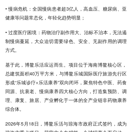
•
慢病危机
：全国慢病患者超3亿人，高血压、糖尿病、亚
健康等问题常态化，年轻化趋势明显；
•
过度医疗困境
：药物治疗副作用大、治标不治本，无法遏
制慢病蔓延，大众迫切需要
绿色、安全、无副作用
的调理
方式。
基于此，博鳌乐活应运而生。项目位于海南博鳌核心区，
总建筑面积40万平方米，与博鳌乐城国际医疗旅游先行区
形成“
乐城诊疗+乐活康养
”双向闭环，聚焦特色中医、
药食
同源、抗衰老、慢病康养
四大核心方向，打造集预防、调
理、康复、旅居、产业孵化于一体的全产业链非药物康养
综合体。
2026年5月18日，博鳌乐活与琼海市政府正式签约，成为