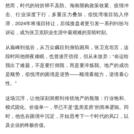
然而，时代的转折猝不及防。海南限购政策收紧、疫情冲
击、行业深度下行，多重压力叠加，佰悦湾项目陷入停
滞，2024年将项目转让，后续接盘者更引发一系列纠纷与
诉讼，成为张卫克职业生涯中
最艰难的至暗时刻
。
从巅峰到低谷，从万众瞩目到身陷困局，张卫克坦言，这
段时间他彻夜难眠，也曾迷茫彷徨，但从未放弃：“命运给
我出了难题，不是要打倒我，而是要淬炼我。地产的成功
是顺势，佰悦湾的困境是逆势——顺境看能力，逆境看心
性。”
这场沉浮，让他深刻洞察到传统地产的瓶颈：行业饱和、
模式固化、价值单一，早已不是“盖房卖房”的简单逻辑。同
时，他也在困境中沉淀，开始思考
下一个时代的风口，以
及企业的终极价值
。