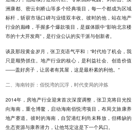
洲康都、密云剑桥山
等多个经典项目，每一个都成为区域
标杆，斩获市场口碑与业绩双丰收。彼时的他，站在地产
行业的巅峰，手握多个爆款项目，是媒体眼中“影响北京楼
市的十大开发商”，是行业公认的
实干派与创新者
。
谈及那段黄金岁月，张卫克语气平和：“时代给了机会，我
只是顺势抓住。地产行业的核心，是利益社会、创造价值
——盖好房子，让居者有其屋，这是最朴素的利他。”
二、海南转折：佰悦湾的沉浮，时代变局的淬炼
2014年，房地产行业迎来首次深度调整，张卫克将目光投
向海南，重仓博鳌，启动
海南佰悦湾
项目，布局文旅康养
地产赛道。彼时的海南，自贸港红利尚未释放，但稀缺的
生态资源与康养潜力，让他笃定这是下一个风口。