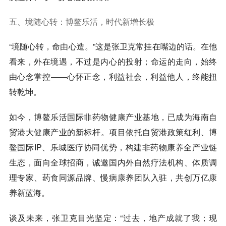
五、境随心转：博鳌乐活，时代新增长极
“
境随心转，命由心造
。”这是张卫克常挂在嘴边的话。在他
看来，外在境遇，不过是内心的投射；命运的走向，始终
由心念掌控——
心怀正念，利益社会，利益他人，终能扭
转乾坤
。
如今，博鳌乐活国际非药物健康产业基地，已成为海南自
贸港大健康产业的
新标杆
。项目依托自贸港政策红利、博
鳌国际IP、乐城医疗协同优势，构建非药物康养全产业链
生态，面向全球招商，诚邀国内外自然疗法
机构、体质调
理专家、药食同源品牌、慢病康养团队
入驻，共创万亿康
养新蓝海。
谈及未来，张卫克目光坚定：“过去，地产成就了我；现